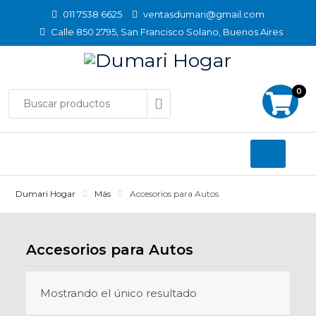
Skip
011 7538 6625
ventasdumari@gmail.com
to
Calle 850 2795, San Francisco Solano, Buenos Aires
content
0
Dumari Hogar
Más
Accesorios para Autos
Accesorios para Autos
Mostrando el único resultado