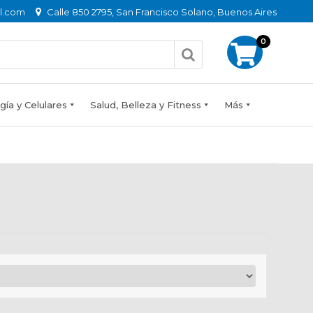
l.com
Calle 850 2795, San Francisco Solano, Buenos Aires
0
ía y Celulares
Salud, Belleza y Fitness
Más