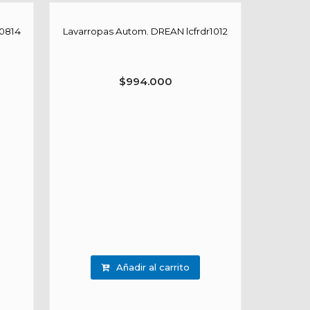
r0814
Lavarropas Autom. DREAN lcfrdr1012
$
994.000
Añadir al carrito