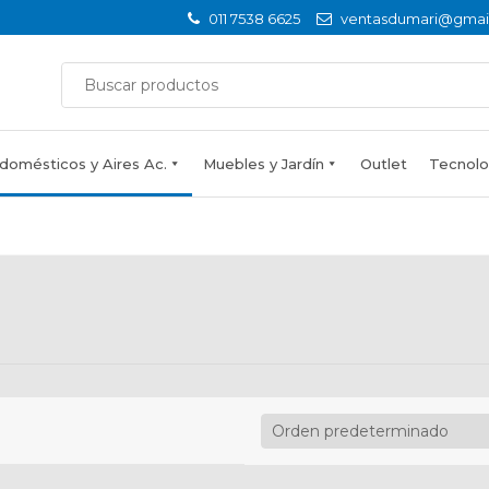
011 7538 6625
ventasdumari@gmai
domésticos y Aires Ac.
Muebles y Jardín
Outlet
Tecnolog