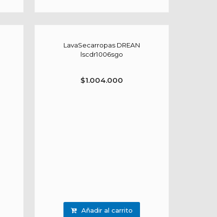
LavaSecarropas DREAN
lscdr1006sgo
$
1.004.000
Añadir al carrito