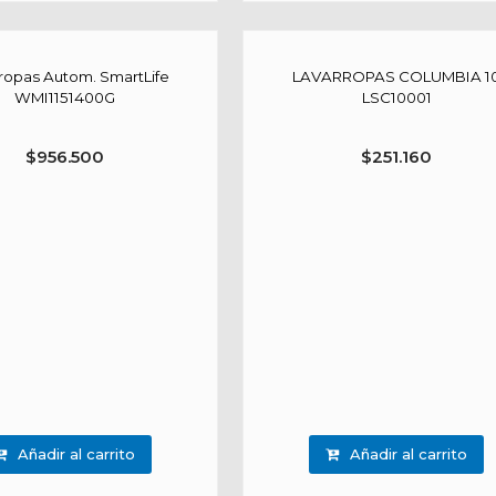
ropas Autom. SmartLife
LAVARROPAS COLUMBIA 1
WMI1151400G
LSC10001
$
956.500
$
251.160
Añadir al carrito
Añadir al carrito