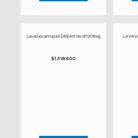
LavaSecarropas DREAN lscdr1208sg
LAVAVA
$
1.318.600