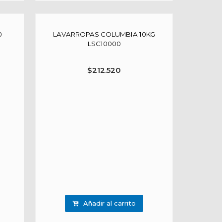
0
LAVARROPAS COLUMBIA 10KG
LSC10000
$
212.520
Añadir al carrito