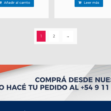
Añadir al carrito
Leer más
1
2
→