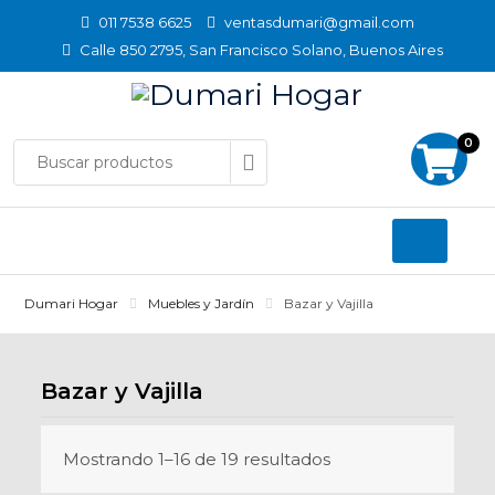
Skip
011 7538 6625
ventasdumari@gmail.com
to
Calle 850 2795, San Francisco Solano, Buenos Aires
content
0
Dumari Hogar
Muebles y Jardín
Bazar y Vajilla
Bazar y Vajilla
Mostrando 1–16 de 19 resultados