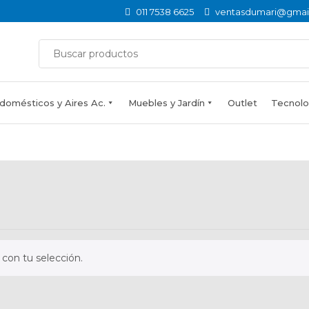
011 7538 6625
ventasdumari@gmai
domésticos y Aires Ac.
Muebles y Jardín
Outlet
Tecnolog
con tu selección.