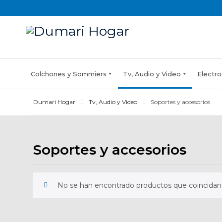
Skip
to
content
Colchones y Sommiers
Tv, Audio y Video
Electro
Dumari Hogar
Tv, Audio y Video
Soportes y accesorios
Soportes y accesorios
No se han encontrado productos que coincidan 