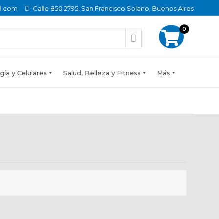
l.com
Calle 850 2795, San Francisco Solano, Buenos Aires
0
ía y Celulares
Salud, Belleza y Fitness
Más