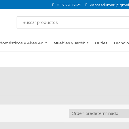
011 7538 6625
ventasdumari@gmai
domésticos y Aires Ac.
Muebles y Jardín
Outlet
Tecnolog