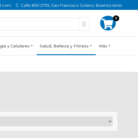
l.com
Calle 850 2795, San Francisco Solano, Buenos Aires
0
ía y Celulares
Salud, Belleza y Fitness
Más