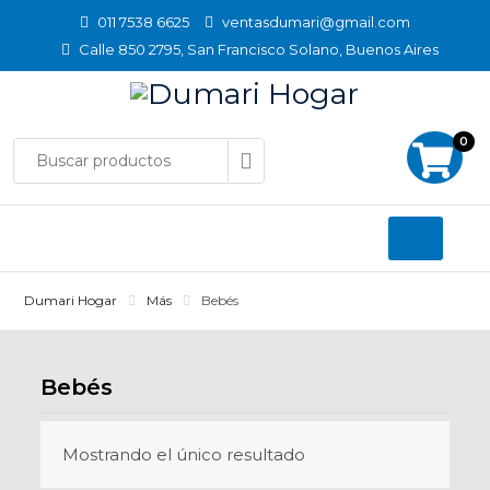
Skip
011 7538 6625
ventasdumari@gmail.com
to
Calle 850 2795, San Francisco Solano, Buenos Aires
content
0
Dumari Hogar
Más
Bebés
Bebés
Mostrando el único resultado