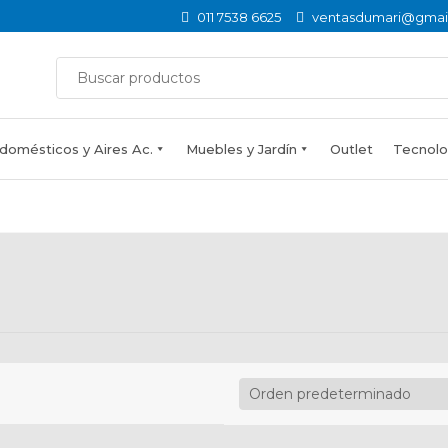
011 7538 6625
ventasdumari@gmai
domésticos y Aires Ac.
Muebles y Jardín
Outlet
Tecnolog