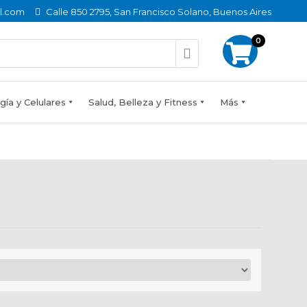
l.com
Calle 850 2795, San Francisco Solano, Buenos Aires
0
ía y Celulares
Salud, Belleza y Fitness
Más