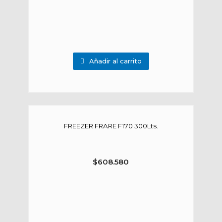
Añadir al carrito
FREEZER FRARE F170 300Lts.
$
608.580