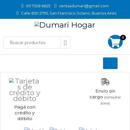
011 7538 6625
ventasdumari@gmail.com
Calle 850 2795, San Francisco Solano, Buenos Aires
0
Envío sin
cargo
(consultar
zona)
Pagá con
crédito y
débito