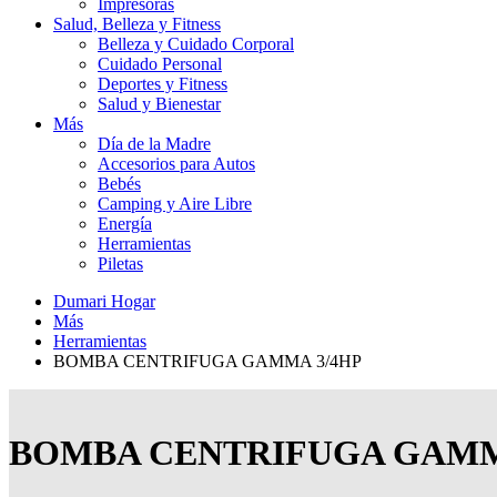
Impresoras
Salud, Belleza y Fitness
Belleza y Cuidado Corporal
Cuidado Personal
Deportes y Fitness
Salud y Bienestar
Más
Día de la Madre
Accesorios para Autos
Bebés
Camping y Aire Libre
Energía
Herramientas
Piletas
Dumari Hogar
Más
Herramientas
BOMBA CENTRIFUGA GAMMA 3/4HP
BOMBA CENTRIFUGA GAMM