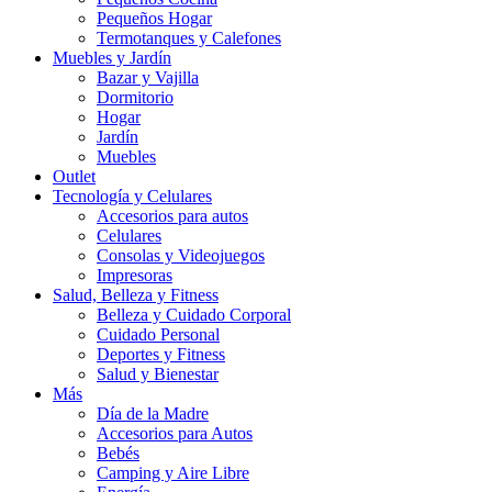
Pequeños Hogar
Termotanques y Calefones
Muebles y Jardín
Bazar y Vajilla
Dormitorio
Hogar
Jardín
Muebles
Outlet
Tecnología y Celulares
Accesorios para autos
Celulares
Consolas y Videojuegos
Impresoras
Salud, Belleza y Fitness
Belleza y Cuidado Corporal
Cuidado Personal
Deportes y Fitness
Salud y Bienestar
Más
Día de la Madre
Accesorios para Autos
Bebés
Camping y Aire Libre