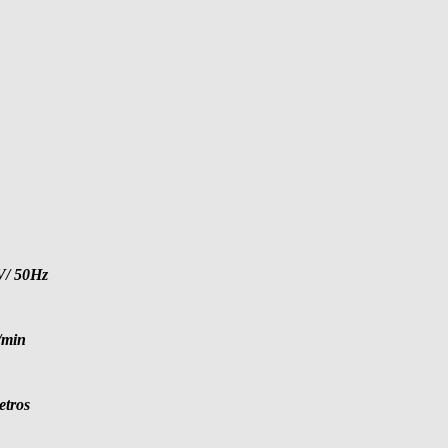
V/ 50Hz
/min
etros