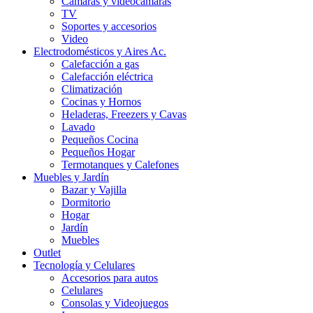
Cámaras y videocámaras
TV
Soportes y accesorios
Video
Electrodomésticos y Aires Ac.
Calefacción a gas
Calefacción eléctrica
Climatización
Cocinas y Hornos
Heladeras, Freezers y Cavas
Lavado
Pequeños Cocina
Pequeños Hogar
Termotanques y Calefones
Muebles y Jardín
Bazar y Vajilla
Dormitorio
Hogar
Jardín
Muebles
Outlet
Tecnología y Celulares
Accesorios para autos
Celulares
Consolas y Videojuegos