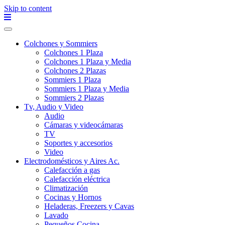
Skip to content
Colchones y Sommiers
Colchones 1 Plaza
Colchones 1 Plaza y Media
Colchones 2 Plazas
Sommiers 1 Plaza
Sommiers 1 Plaza y Media
Sommiers 2 Plazas
Tv, Audio y Video
Audio
Cámaras y videocámaras
TV
Soportes y accesorios
Video
Electrodomésticos y Aires Ac.
Calefacción a gas
Calefacción eléctrica
Climatización
Cocinas y Hornos
Heladeras, Freezers y Cavas
Lavado
Pequeños Cocina