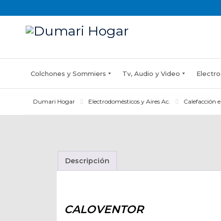
Skip
to
content
Colchones y Sommiers
Tv, Audio y Video
Electro
Dumari Hogar
Electrodomésticos y Aires Ac.
Calefacción e
Descripción
CALOVENTOR