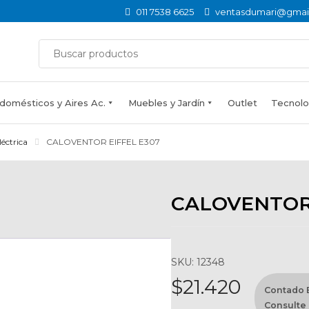
011 7538 6625
ventasdumari@gmai
domésticos y Aires Ac.
Muebles y Jardín
Outlet
Tecnolog
léctrica
CALOVENTOR EIFFEL E307
CALOVENTOR 
SKU: 12348
$
21.420
Contado E
Consulte 