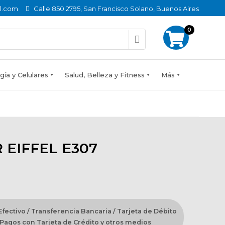
l.com
Calle 850 2795, San Francisco Solano, Buenos Aires
0
ía y Celulares
Salud, Belleza y Fitness
Más
EIFFEL E307
fectivo / Transferencia Bancaria / Tarjeta de Débito
Pagos con Tarjeta de Crédito y otros medios