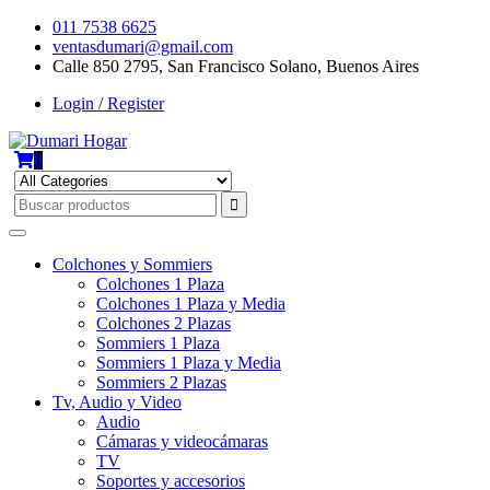
Skip
011 7538 6625
to
ventasdumari@gmail.com
content
Calle 850 2795, San Francisco Solano, Buenos Aires
Login / Register
0
Colchones y Sommiers
Colchones 1 Plaza
Colchones 1 Plaza y Media
Colchones 2 Plazas
Sommiers 1 Plaza
Sommiers 1 Plaza y Media
Sommiers 2 Plazas
Tv, Audio y Video
Audio
Cámaras y videocámaras
TV
Soportes y accesorios