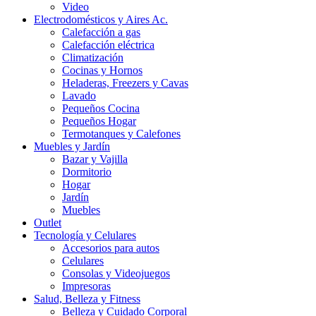
Video
Electrodomésticos y Aires Ac.
Calefacción a gas
Calefacción eléctrica
Climatización
Cocinas y Hornos
Heladeras, Freezers y Cavas
Lavado
Pequeños Cocina
Pequeños Hogar
Termotanques y Calefones
Muebles y Jardín
Bazar y Vajilla
Dormitorio
Hogar
Jardín
Muebles
Outlet
Tecnología y Celulares
Accesorios para autos
Celulares
Consolas y Videojuegos
Impresoras
Salud, Belleza y Fitness
Belleza y Cuidado Corporal