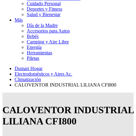
Cuidado Personal
Deportes y Fitness
Salud y Bienestar
Más
Día de la Madre
Accesorios para Autos
Bebés
Camping y Aire Libre
Energía
Herramientas
Piletas
Dumari Hogar
Electrodomésticos y Aires Ac.
Climatización
CALOVENTOR INDUSTRIAL LILIANA CFI800
CALOVENTOR INDUSTRIAL
LILIANA CFI800