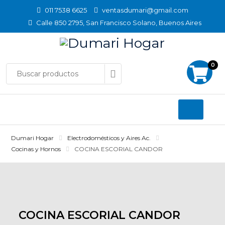
Skip
011 7538 6625
ventasdumari@gmail.com
to
Calle 850 2795, San Francisco Solano, Buenos Aires
content
0
Dumari Hogar
Electrodomésticos y Aires Ac.
Cocinas y Hornos
COCINA ESCORIAL CANDOR
COCINA ESCORIAL CANDOR