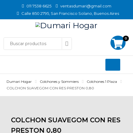
Skip
011 7538 6625
ventasdumari@gmail.com
to
Calle 850 2795, San Francisco Solano, Buenos Aires
content
0
Dumari Hogar
Colchones y Sommiers
Colchones 1 Plaza
COLCHON SUAVEGOM CON RES PRESTON 0,80
COLCHON SUAVEGOM CON RES
PRESTON 0,80