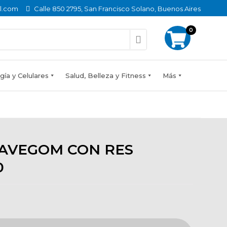
l.com
Calle 850 2795, San Francisco Solano, Buenos Aires
0
ía y Celulares
Salud, Belleza y Fitness
Más
AVEGOM CON RES
0