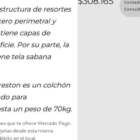
$
308.165
Contado
structura de resortes
Consult
ero perimetral y
ntiene capas de
cie. Por su parte, la
ene tela sabana
eston es un colchón
ado para
asta un peso de 70kg.
nes que te ofrece Mercado Pago.
arjetas desde esta misma
bito en el local.