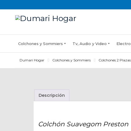
Skip
to
content
Colchones y Sommiers
Tv, Audio y Video
Electro
Dumari Hogar
Colchones y Sommiers
Colchones 2 Plazas
Descripción
Colchón Suavegom Preston 