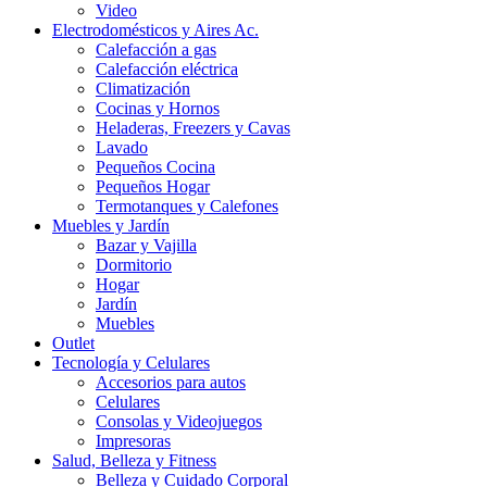
Video
Electrodomésticos y Aires Ac.
Calefacción a gas
Calefacción eléctrica
Climatización
Cocinas y Hornos
Heladeras, Freezers y Cavas
Lavado
Pequeños Cocina
Pequeños Hogar
Termotanques y Calefones
Muebles y Jardín
Bazar y Vajilla
Dormitorio
Hogar
Jardín
Muebles
Outlet
Tecnología y Celulares
Accesorios para autos
Celulares
Consolas y Videojuegos
Impresoras
Salud, Belleza y Fitness
Belleza y Cuidado Corporal