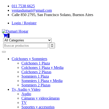
Skip
011 7538 6625
to
ventasdumari@gmail.com
content
Calle 850 2795, San Francisco Solano, Buenos Aires
Login / Register
0
Colchones y Sommiers
Colchones 1 Plaza
Colchones 1 Plaza y Media
Colchones 2 Plazas
Sommiers 1 Plaza
Sommiers 1 Plaza y Media
Sommiers 2 Plazas
Tv, Audio y Video
Audio
Cámaras y videocámaras
TV
Soportes y accesorios