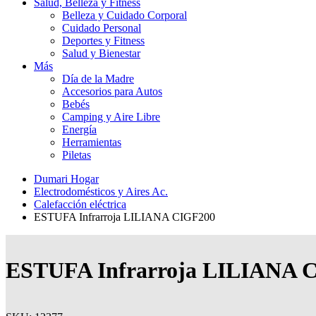
Salud, Belleza y Fitness
Belleza y Cuidado Corporal
Cuidado Personal
Deportes y Fitness
Salud y Bienestar
Más
Día de la Madre
Accesorios para Autos
Bebés
Camping y Aire Libre
Energía
Herramientas
Piletas
Dumari Hogar
Electrodomésticos y Aires Ac.
Calefacción eléctrica
ESTUFA Infrarroja LILIANA CIGF200
ESTUFA Infrarroja LILIANA 