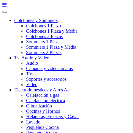
Skip
to
content
Colchones y Sommiers
Colchones 1 Plaza
Colchones 1 Plaza y Media
Colchones 2 Plazas
Sommiers 1 Plaza
Sommiers 1 Plaza y Media
Sommiers 2 Plazas
Tv, Audio y Video
Audio
Cámaras y videocámaras
TV
Soportes y accesorios
Video
Electrodomésticos y Aires Ac.
Calefacción a gas
Calefacción eléctrica
Climatización
Cocinas y Hornos
Heladeras, Freezers y Cavas
Lavado
Pequeños Cocina
Pequeños Hogar