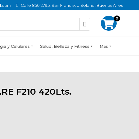
l.com
Calle 850 2795, San Francisco Solano, Buenos Aires
0
ía y Celulares
Salud, Belleza y Fitness
Más
E F210 420Lts.