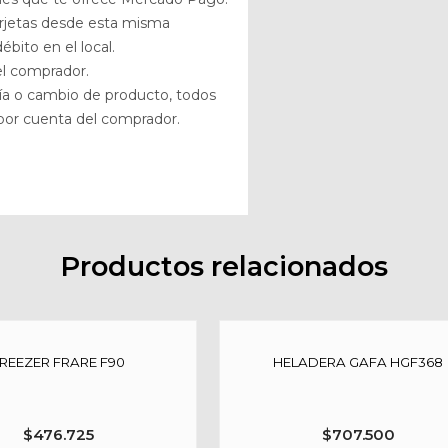
arjetas desde esta misma
bito en el local.
el comprador.
tía o cambio de producto, todos
, por cuenta del comprador.
Productos relacionados
REEZER FRARE F90
HELADERA GAFA HGF368
$
476.725
$
707.500