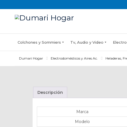
Skip
to
content
Colchones y Sommiers
Tv, Audio y Video
Electro
Dumari Hogar
Electrodomésticos y Aires Ac.
Heladeras, Fr
Descripción
Marca
Modelo