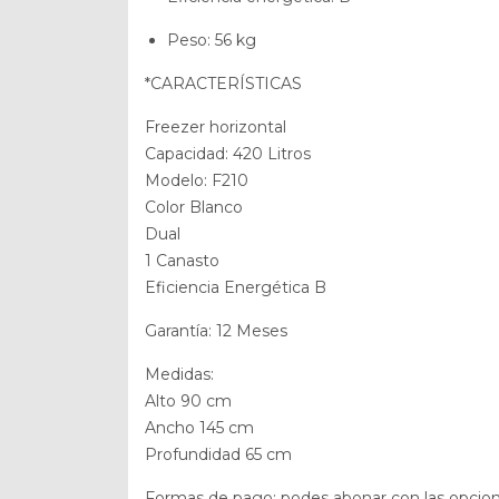
Peso
: 56 kg
*CARACTERÍSTICAS
Freezer horizontal
Capacidad: 420 Litros
Modelo: F210
Color Blanco
Dual
1 Canasto
Eficiencia Energética B
Garantía: 12 Meses
Medidas:
Alto 90 cm
Ancho 145 cm
Profundidad 65 cm
Formas de pago: podes abonar con las opcio