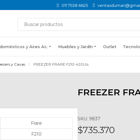
011 7538 6625
ventasdumari@gmai
domésticos y Aires Ac.
Muebles y Jardín
Outlet
Tecnolog
eezers y Cavas
FREEZER FRARE F210 420Lts.
FREEZER FRAR
SKU: 9837
Frare
$
735.370
F210