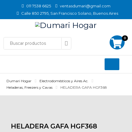
Skip
011 7538 6625
ventasdumari@gmail.com
to
Calle 850 2795, San Francisco Solano, Buenos Aires
content
0
Dumari Hogar
Electrodomésticos y Aires Ac.
Heladeras, Freezers y Cavas
HELADERA GAFA HGF368
HELADERA GAFA HGF368