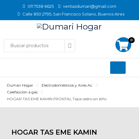
Skip
011 7538 6625
ventasdumari@gmail.com
to
Calle 850 2795, San Francisco Solano, Buenos Aires
content
0
Dumari Hogar
Electrodomésticos y Aires Ac.
Calefacción a gas
HOGAR TAS EME KAMIN FRONTAL Tapa cedro sin leño
HOGAR TAS EME KAMIN