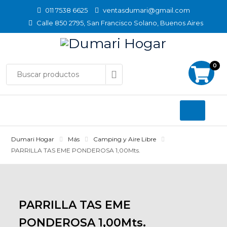
Skip
011 7538 6625
ventasdumari@gmail.com
to
Calle 850 2795, San Francisco Solano, Buenos Aires
content
0
Dumari Hogar
Más
Camping y Aire Libre
PARRILLA TAS EME PONDEROSA 1,00Mts.
PARRILLA TAS EME
PONDEROSA 1,00Mts.