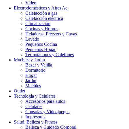
Video
Electrodomésticos y Aires Ac.
Calefacción a gas
Calefacción eléctrica
Climatización
Cocinas y Hornos
Heladeras, Freezers y Cavas
Lavado
Pequeños Cocina
Pequeños Hogar
Termotanques y Calefones
Muebles y Jardín
Bazar y Vajilla
Dormitorio
Hogar
Jardín
Muebles
Outlet
Tecnología y Celulares
Accesorios para autos
Celulares
Consolas y Videojuegos
Impresoras
Salud, Belleza y Fitness
Belleza y Cuidado Corporal