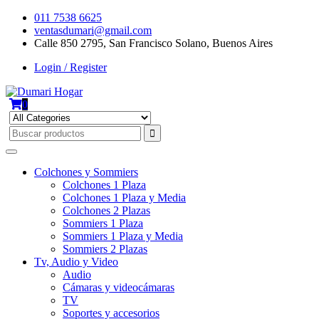
Skip
011 7538 6625
to
ventasdumari@gmail.com
content
Calle 850 2795, San Francisco Solano, Buenos Aires
Login / Register
0
Colchones y Sommiers
Colchones 1 Plaza
Colchones 1 Plaza y Media
Colchones 2 Plazas
Sommiers 1 Plaza
Sommiers 1 Plaza y Media
Sommiers 2 Plazas
Tv, Audio y Video
Audio
Cámaras y videocámaras
TV
Soportes y accesorios