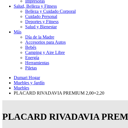
Impresoras
Salud, Belleza y Fitness
Belleza y Cuidado Corporal
Cuidado Personal
Deportes y Fitness
Salud y Bienestar
Más
Día de la Madre
Accesorios para Autos
Bebés
Camping y Aire Libre
Energía
Herramientas
Piletas
Dumari Hogar
Muebles y Jardín
Muebles
PLACARD RIVADAVIA PREMIUM 2,00×2,20
PLACARD RIVADAVIA PREMI