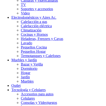
Cámaras y videocámaras
TV
Soportes y accesorios
Video
Electrodomésticos y Aires Ac.
Calefacción a gas
Calefacción eléctrica
Climatización
Cocinas y Hornos
Heladeras, Freezers y Cavas
Lavado
Pequeños Cocina
Pequeños Hogar
Termotanques y Calefones
Muebles y Jardín
Bazar y Vajilla
Dormitorio
Hogar
Jardín
Muebles
Outlet
Tecnología y Celulares
Accesorios para autos
Celulares
Consolas y Videojuegos