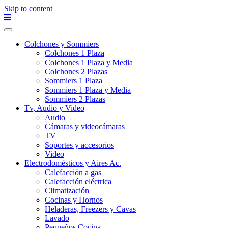
Skip to content
Colchones y Sommiers
Colchones 1 Plaza
Colchones 1 Plaza y Media
Colchones 2 Plazas
Sommiers 1 Plaza
Sommiers 1 Plaza y Media
Sommiers 2 Plazas
Tv, Audio y Video
Audio
Cámaras y videocámaras
TV
Soportes y accesorios
Video
Electrodomésticos y Aires Ac.
Calefacción a gas
Calefacción eléctrica
Climatización
Cocinas y Hornos
Heladeras, Freezers y Cavas
Lavado
Pequeños Cocina