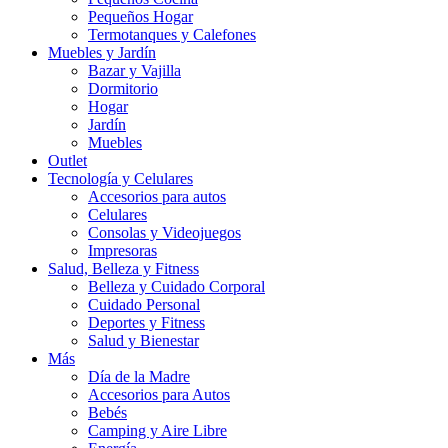
Pequeños Hogar
Termotanques y Calefones
Muebles y Jardín
Bazar y Vajilla
Dormitorio
Hogar
Jardín
Muebles
Outlet
Tecnología y Celulares
Accesorios para autos
Celulares
Consolas y Videojuegos
Impresoras
Salud, Belleza y Fitness
Belleza y Cuidado Corporal
Cuidado Personal
Deportes y Fitness
Salud y Bienestar
Más
Día de la Madre
Accesorios para Autos
Bebés
Camping y Aire Libre