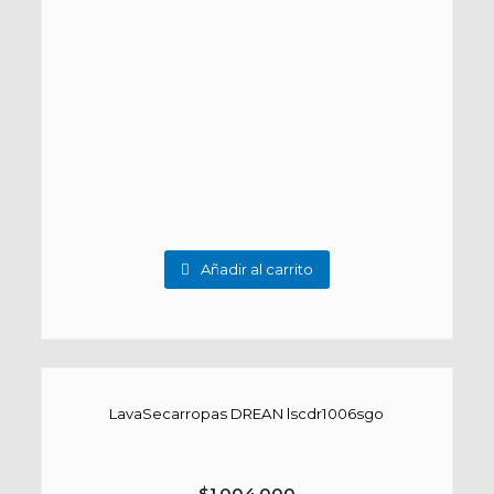
Añadir al carrito
LavaSecarropas DREAN lscdr1006sgo
$
1.004.000