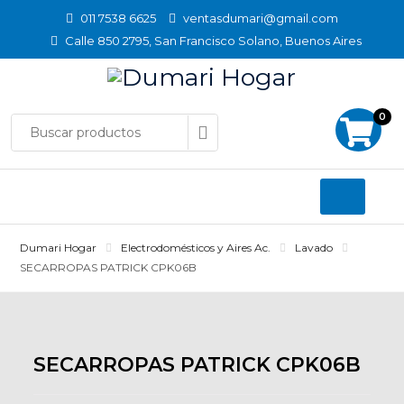
Skip
011 7538 6625
ventasdumari@gmail.com
to
Calle 850 2795, San Francisco Solano, Buenos Aires
content
0
Dumari Hogar
Electrodomésticos y Aires Ac.
Lavado
SECARROPAS PATRICK CPK06B
SECARROPAS PATRICK CPK06B