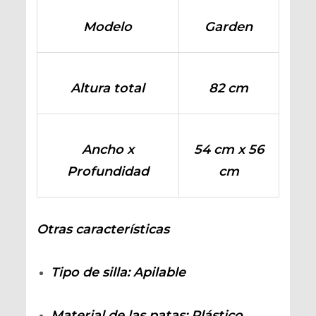
Modelo
Garden
Altura total
82 cm
Ancho x
54 cm x 56
Profundidad
cm
Otras características
Tipo de silla
: Apilable
Material de las patas
: Plástico