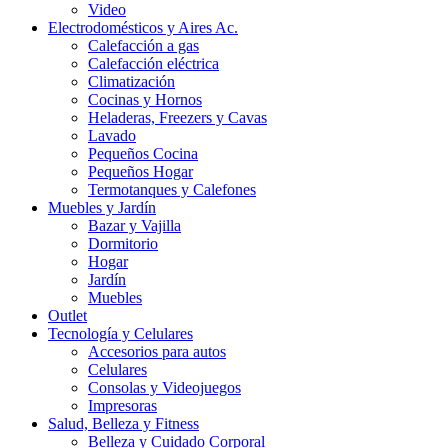
Video
Electrodomésticos y Aires Ac.
Calefacción a gas
Calefacción eléctrica
Climatización
Cocinas y Hornos
Heladeras, Freezers y Cavas
Lavado
Pequeños Cocina
Pequeños Hogar
Termotanques y Calefones
Muebles y Jardín
Bazar y Vajilla
Dormitorio
Hogar
Jardín
Muebles
Outlet
Tecnología y Celulares
Accesorios para autos
Celulares
Consolas y Videojuegos
Impresoras
Salud, Belleza y Fitness
Belleza y Cuidado Corporal