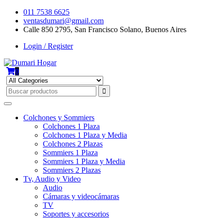
Skip
011 7538 6625
to
ventasdumari@gmail.com
content
Calle 850 2795, San Francisco Solano, Buenos Aires
Login / Register
0
Colchones y Sommiers
Colchones 1 Plaza
Colchones 1 Plaza y Media
Colchones 2 Plazas
Sommiers 1 Plaza
Sommiers 1 Plaza y Media
Sommiers 2 Plazas
Tv, Audio y Video
Audio
Cámaras y videocámaras
TV
Soportes y accesorios