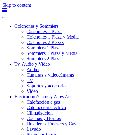
Skip to content
Colchones y Sommiers
Colchones 1 Plaza
Colchones 1 Plaza y Media
Colchones 2 Plazas
Sommiers 1 Plaza
Sommiers 1 Plaza y Media
Sommiers 2 Plazas
Tv, Audio y Video
Audio
Cámaras y videocámaras
TV
Soportes y accesorios
Video
Electrodomésticos y Aires Ac.
Calefacción a gas
Calefacción eléctrica
Climatización
Cocinas y Hornos
Heladeras, Freezers y Cavas
Lavado
Pequeños Cocina