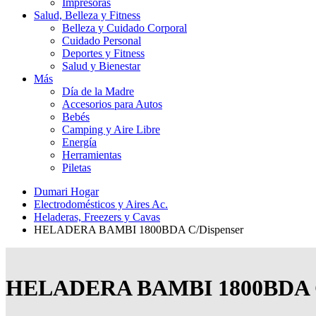
Impresoras
Salud, Belleza y Fitness
Belleza y Cuidado Corporal
Cuidado Personal
Deportes y Fitness
Salud y Bienestar
Más
Día de la Madre
Accesorios para Autos
Bebés
Camping y Aire Libre
Energía
Herramientas
Piletas
Dumari Hogar
Electrodomésticos y Aires Ac.
Heladeras, Freezers y Cavas
HELADERA BAMBI 1800BDA C/Dispenser
HELADERA BAMBI 1800BDA C