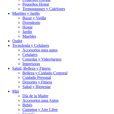
Pequeños Hogar
Termotanques y Calefones
Muebles y Jardín
Bazar y Vajilla
Dormitorio
Hogar
Jardín
Muebles
Outlet
Tecnología y Celulares
Accesorios para autos
Celulares
Consolas y Videojuegos
Impresoras
Salud, Belleza y Fitness
Belleza y Cuidado Corporal
Cuidado Personal
Deportes y Fitness
Salud y Bienestar
Más
Día de la Madre
Accesorios para Autos
Bebés
Camping y Aire Libre