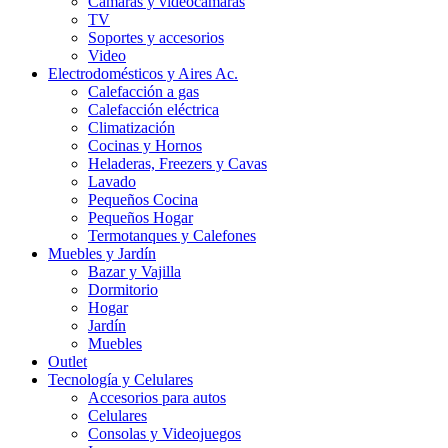
Cámaras y videocámaras
TV
Soportes y accesorios
Video
Electrodomésticos y Aires Ac.
Calefacción a gas
Calefacción eléctrica
Climatización
Cocinas y Hornos
Heladeras, Freezers y Cavas
Lavado
Pequeños Cocina
Pequeños Hogar
Termotanques y Calefones
Muebles y Jardín
Bazar y Vajilla
Dormitorio
Hogar
Jardín
Muebles
Outlet
Tecnología y Celulares
Accesorios para autos
Celulares
Consolas y Videojuegos