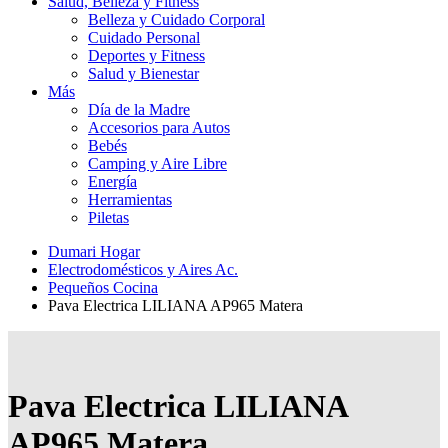
Salud, Belleza y Fitness
Belleza y Cuidado Corporal
Cuidado Personal
Deportes y Fitness
Salud y Bienestar
Más
Día de la Madre
Accesorios para Autos
Bebés
Camping y Aire Libre
Energía
Herramientas
Piletas
Dumari Hogar
Electrodomésticos y Aires Ac.
Pequeños Cocina
Pava Electrica LILIANA AP965 Matera
Pava Electrica LILIANA
AP965 Matera