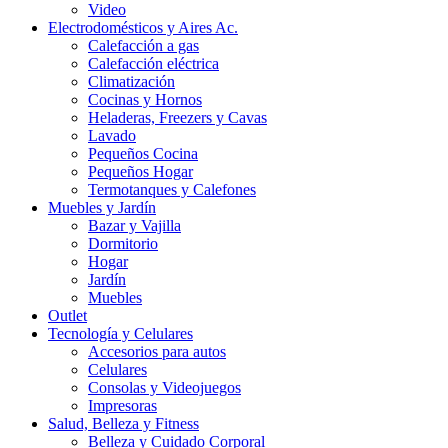
Video
Electrodomésticos y Aires Ac.
Calefacción a gas
Calefacción eléctrica
Climatización
Cocinas y Hornos
Heladeras, Freezers y Cavas
Lavado
Pequeños Cocina
Pequeños Hogar
Termotanques y Calefones
Muebles y Jardín
Bazar y Vajilla
Dormitorio
Hogar
Jardín
Muebles
Outlet
Tecnología y Celulares
Accesorios para autos
Celulares
Consolas y Videojuegos
Impresoras
Salud, Belleza y Fitness
Belleza y Cuidado Corporal