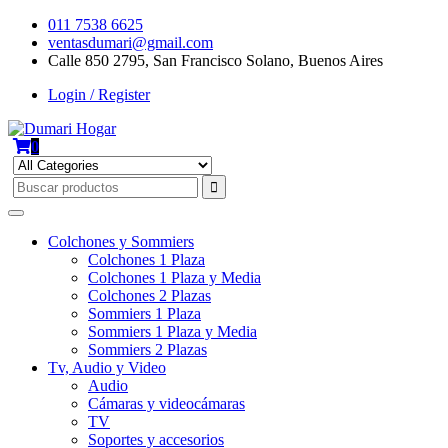
Skip
011 7538 6625
to
ventasdumari@gmail.com
content
Calle 850 2795, San Francisco Solano, Buenos Aires
Login / Register
0
Colchones y Sommiers
Colchones 1 Plaza
Colchones 1 Plaza y Media
Colchones 2 Plazas
Sommiers 1 Plaza
Sommiers 1 Plaza y Media
Sommiers 2 Plazas
Tv, Audio y Video
Audio
Cámaras y videocámaras
TV
Soportes y accesorios